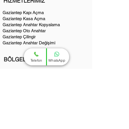
HİZMETLERİMİZ
Gaziantep Kapı Açma
Gaziantep Kasa Açma
Gaziantep Anahtar Kopyalama
Gaziantep Oto Anahtar
Gaziantep Çilingir
Gaziantep Anahtar Değişimi
BÖLGELERİMİZ
Telefon
WhatsApp
Şahinbey Çilingir Anahtarcı
Şehitkamil Çilingir Anahtarcı
Aksoy Çilingir Anahtarcı
İbrahimli Çilingir Anahtarcı
Fıstıklık Çilingir Anahtarcı
Karataş Çilingir Anahtarcı
Yeditepe Çilingir Anahtarcı
Güneykent Çilingir Anahtarcı
Şahintepe Çilingir Anahtarcı