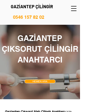
GAZİANTEP ÇİLİNGİR
0546 157 82 02
GAZİANTEP
ÇIKSORUT ÇİLİNGİR
ANAHTARCI
HEMEN ARA
Gaziantep Çıksorut Mah Çilingir Anahtarcı
için