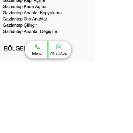
Gaziantep Kapı Açma
Gaziantep Kasa Açma
Gaziantep Anahtar Kopyalama
Gaziantep Oto Anahtar
Gaziantep Çilingir
Gaziantep Anahtar Değişimi
BÖLGELERİMİZ
Telefon
WhatsApp
Şahinbey Çilingir Anahtarcı
Şehitkamil Çilingir Anahtarcı
Aksoy Çilingir Anahtarcı
İbrahimli Çilingir Anahtarcı
Fıstıklık Çilingir Anahtarcı
Karataş Çilingir Anahtarcı
Yeditepe Çilingir Anahtarcı
Güneykent Çilingir Anahtarcı
Şahintepe Çilingir Anahtarcı