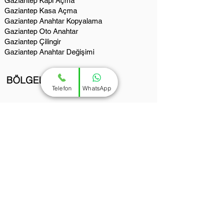
Gaziantep Kapı Açma
Gaziantep Kasa Açma
Gaziantep Anahtar Kopyalama
Gaziantep Oto Anahtar
Gaziantep Çilingir
Gaziantep Anahtar Değişimi
BÖLGELERİMİZ
Telefon
WhatsApp
Şahinbey Çilingir Anahtarcı
Şehitkamil Çilingir Anahtarcı
Aksoy Çilingir Anahtarcı
İbrahimli Çilingir Anahtarcı
Fıstıklık Çilingir Anahtarcı
Karataş Çilingir Anahtarcı
Yeditepe Çilingir Anahtarcı
Güneykent Çilingir Anahtarcı
Şahintepe Çilingir Anahtarcı