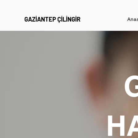
GAZİANTEP ÇİLİNGİR
Ana
H