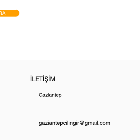
RA
İLETİŞİM
Gaziantep
gaziantepcilingir@gmail.com