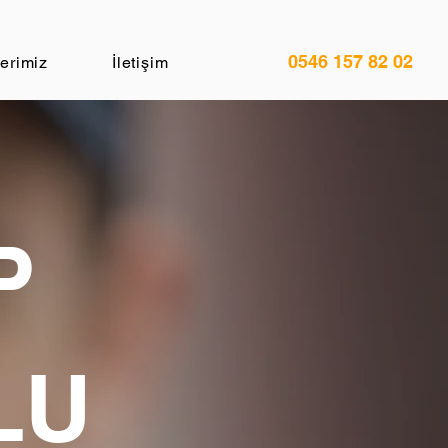
0546 157 82 02
erimiz
İletişim
P
LU